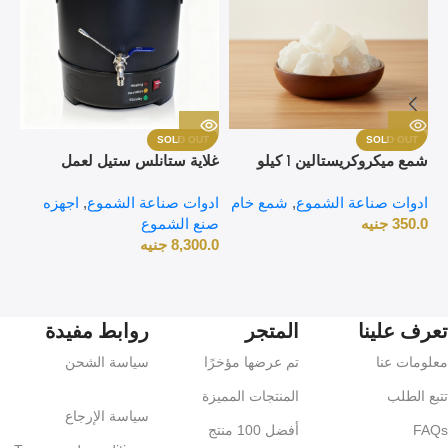
T
SOLD OUT
SOLD OUT
شمع ميكروكريستالين 1 كيلو
غلاية ستانلس ستيل لعمل
كو
جرام – شمع فائق الجودة
الشمع 10 لتر
ادوات صناعة الشموع
,
شمع خام
للأشغال اليدوية وصناعة الشموع
ادوات صناعة الشموع
,
اجهزه
اد
350.0
جنيه
صنع الشموع
صن
8,300.0
جنيه
.0
تعرف علينا
المتجر
روابط مفيدة
معلومات عنا
تم عرضها مؤخرًا
سياسة الشحن
تتبع الطلب
المنتجات المميزة
سياسة الإرجاع
FAQs
أفضل 100 منتج