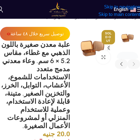
Skip to navigation
English
Skip to main content
الرئيسية
/
البرطمانات والعلب
/
عبوات معدن ومنديلا
توصيل سريع خلال ٤٨ ساعة
SOL
D O
UT
علبة معدن صغيرة باللون
الذهبي مع غطاء، مقاس
Click to enlarge
5.2 × 6 سم. وعاء معدني
مدمج متعدد
الاستخدامات للشموع،
الأعشاب، التوابل، الخرز،
والتخزين الصغير. متينة،
قابلة لإعادة الاستخدام،
وعملية للاستخدام
المنزلي أو لمشروعات
الأعمال الصغيرة.
20.0
جنيه