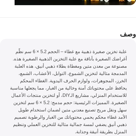
لفترة محدودة فقط!
عروض لا تقبل
وصف
المنافسة
علبة تخزين صغيرة ذهبية مع غطاء – الحجم 5.2 × 6 سم نظّم
أغراضك الصغيرة بأناقة مع علبة التخزين الذهبية الصغيرة هذه.
مصنوعة من معدن متين ومغطاة بطلاء ذهبي أنيق، هذه العلبة
المدمجة مثالية لتخزين الشموع، التوابل، الأعشاب، الشمع،
الخرز، المجوهرات، ولوازم الحرف اليدوية. الغطاء المحكم
يحافظ على محتوياتك آمنة وخالية من الغبار، مما يجعلها مناسبة
للاستخدام المنزلي، مشاريع الـDIY، أو لتخزين منتجات الأعمال
الصغيرة. المميزات الرئيسية: حجم مدمج: 5.2 × 6 سم لتخزين
سهل ونقل مريح تصنيع معدني متين لضمان استخدام طويل
الأمد غطاء محكم يحمي محتوياتك من الغبار والرطوبة تصميم
ذهبي أنيق يضفي لمسة جمالية مثالية للتخزين العملي وتنظيم
المنزل بطريقة أنيقة وجذابة.