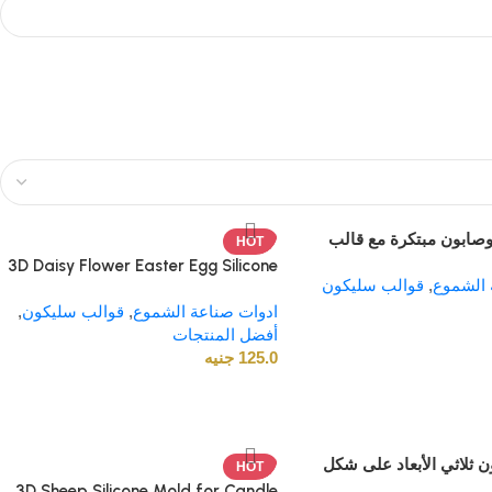
صابون مبتكرة مع قالب
HOT
اثي الأبعاد على شكل شجرة
3D Daisy Flower Easter Egg Silicone
 الشموع
,
عيد الميلاد بحجم 8.5×7 سم وسعة
قوالب سليكون
Mold. Cute Raised Floral Pattern.
ادوات صناعة الشموع
,
Durable & Flexible DIY Mold for
قوالب سليكون
,
أفضل المنتجات
Candle Making & Soap Crafting.
125.0
جنيه
Spring Garden Textured Egg Shape
for Beeswax, Soy Wax & all Types
of Wax
 ثلاثي الأبعاد على شكل
HOT
اعة الشموع والصابون –
3D Sheep Silicone Mold for Candle