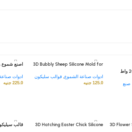
3D Bubbly Sheep Silicone Mold for
اصنع شموع و
Candle Making. Cute Cloud Lamb
السيليكون ثل
ادوات صناعة الشموع
,
قوالب سليكون
Soap Mold. Textured Animal Shape
ادوات صناعة
125.0
جنيه
for DIY Beeswax, Soy Wax & Melt
135جرام
225.0
جنيه
 صنع
and Pour Soap. Durable & Flexible
3D Flower 
3D Hatching Easter Chick Silicone
قالب سيليكون
Mold. Cute Baby Bird in Eggshell
يقطينة | لصن