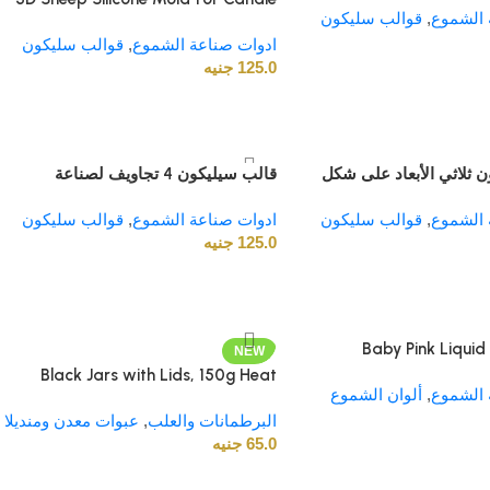
 الشموع
,
حجم 8×4 سم، سعة 180 جرام، قابل
قوالب سليكون
Making. Cute Silicone Mold. Animal
دام، مقاوم للحرارة، غير
ادوات صناعة الشموع
,
Shaped for Candle, and Soap
قوالب سليكون
125.0
جنيه
making Farmhouse Decor, & Hand-
Cast. Durable & Non-Stick
 ثلاثي الأبعاد على شكل
قالب سيليكون 4 تجاويف لصناعة
| لصناعة الشموع
الشموع والصابون – قالب حرفي
 الشموع
,
ير لاصق، قابل لإعادة
قوالب سليكون
ادوات صناعة الشموع
,
لمشروعات الشموع والصابون اليدوية
قوالب سليكون
الاستخدام، DIY، سعة 15 جرام، الحجم
125.0
جنيه
Baby Pink Liquid
NEW
Black Jars with Lids, 150g Heat
 الشموع
,
ألوان الشموع
Resistant Candle Making
البرطمانات والعلب
,
Containers, Decorative Spice Herb
عبوات معدن ومنديلا
65.0
جنيه
Wax Holders, 6×11 cm.