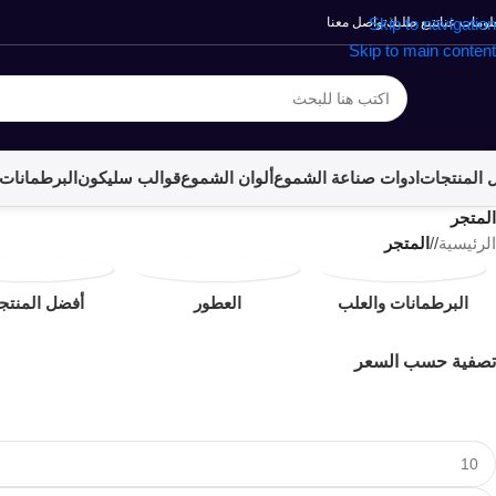
لومات عنا
تتبع طلبك
Skip to navigation
تواصل معنا
Skip to main content
 المنتجات
ادوات صناعة الشموع
ألوان الشموع
قوالب سليكون
البرطمانات 
المتجر
الرئيسية
/
المتجر
البرطمانات والعلب
العطور
أفضل المنتج
تصفية حسب السعر