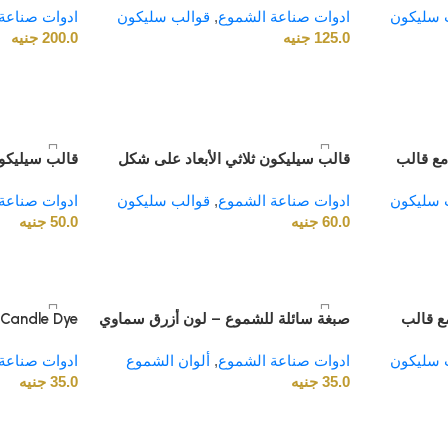
 سليكون
ادوات صناعة الشموع
,
قوالب سليكون
Shape. Durable & Flexible DIY Mold
ادوات صناعة
125.0
جنيه
for Candle Making & Soap
200.0
جنيه
لإعادة الاستخ
Crafting. Festive Spring & Holiday
لاصق
Decor. High-Quality Craft Silicone
مع قالب
قالب سيليكون ثلاثي الأبعاد على شكل
قالب سيليكون
 شكل
فراولة | لصناعة الشموع والصابون –
زهرة مشمسة 
 سليكون
 والمشاريع
ادوات صناعة الشموع
,
سعة 40 جرام، الحجم 3×4 سم، قابل
قوالب سليكون
ادوات صناعة
والصابون – غ
60.0
جنيه
لإعادة الاستخدام، غير لاصق
50.0
جنيه
1×5 سم
ع قالب
صبغة سائلة للشموع – لون أزرق سماوي
 Candle Dye
طيفة،
ناعم
 سليكون
ية للأطفال
ادوات صناعة الشموع
,
ألوان الشموع
ادوات صناعة
35.0
جنيه
35.0
جنيه