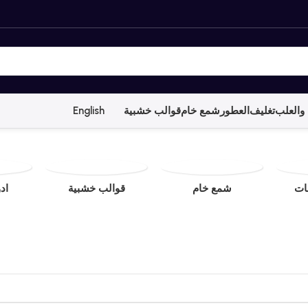
والعلب
تغليف
العطور
شمع خام
قوالب خشبية
English
ات
شمع خام
قوالب خشبية
اد