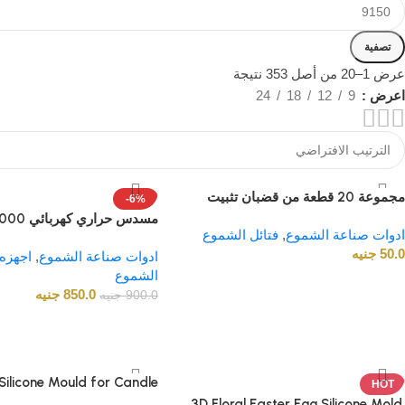
تصفية
عرض 1–20 من أصل 353 نتيجة
اعرض
9
12
18
24
مجموعة 20 قطعة من قضبان تثبيت
-6%
فتائل الشموع الخشبية
مسدس حراري كهربائي 2000 واط
ادوات صناعة الشموع
,
فتائل الشموع
50.0
جنيه
ادوات صناعة الشموع
,
اجهزه
الشموع
850.0
جنيه
900.0
جنيه
Silicone Mould for Candle
HOT
and Soap Making
3D Floral Easter Egg Silicone Mold.