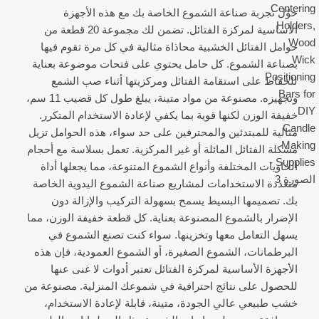
حوّل تجربة صناعة الشموع الخاصة بك مع هذه الأجهزة
الأساسية لمركزة الفتائل. تضمن لك مجموعة 20 قطعة من
حوامل الفتائل الخشبية محاذاة مثالية في كل مرة تقوم فيها
بصناعة الشموع. كل حامل يحتوي على فتحات موضوعة بعناية
للحفاظ على استقامة الفتائل ومركزيتها أثناء صب الشمع
وتجهيزه. مصنوعة من مواد متينة، يبلغ طول كل قضيب 11 سم،
خفيفة الوزن لكنها قوية بما يكفي لإعادة الاستخدام المتكرر.
مثالية للمبتدئين والمحترفين على حد سواء، هذه الحوامل تزيل
مشكلة الفتائل المائلة أو غير المركزية. تعمل بسلاسة مع أحجام
الحاويات المختلفة وأنواع الشموع المتنوعة، مما يجعلها أداة
متعددة الاستخدامات لمشاريع صناعة الشموع اليدوية الخاصة
بك. تصميمها البسيط يسمح بسهولة التركيب والإزالة دون
الإضرار بالشموع المصنوعة بعناية. كل قطعة خفيفة الوزن، مما
يسهل التعامل معها وتخزينها. سواء كنت تصنع الشموع في
البرطمانات، الشموع الصغيرة، أو الشموع العمودية، فإن هذه
الأجهزة الأساسية لمركزة الفتائل تعتبر أدوات لا غنى عنها
للحصول على نتائج احترافية في شموعك المنزلية. مصنوعة من
خشب طبيعي عالي الجودة، متينة، قابلة لإعادة الاستخدام،